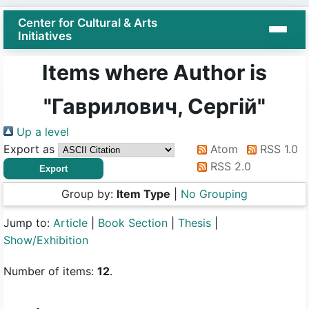
Center for Cultural & Arts
Initiatives
Items where Author is
"
Гаврилович, Сергій
"
Up a level
Export as
Atom
RSS 1.0
RSS 2.0
Group by:
Item Type
|
No Grouping
Jump to:
Article
|
Book Section
|
Thesis
|
Show/Exhibition
Number of items:
12
.