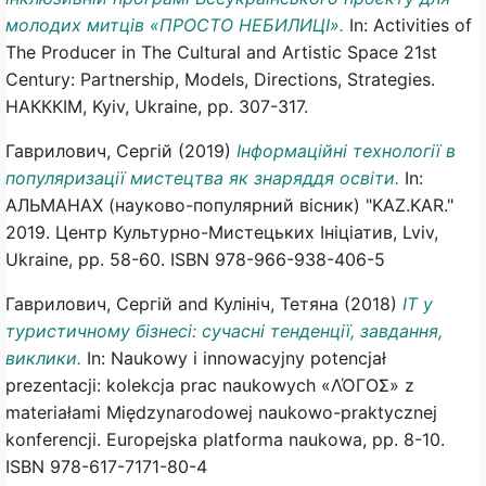
молодих митців «ПРОСТО НЕБИЛИЦІ».
In: Activities of
The Producer in The Cultural and Artistic Space 21st
Century: Partnership, Models, Directions, Strategies.
НАКККІМ, Kyiv, Ukraine, pp. 307-317.
Гаврилович, Сергій
(2019)
Інформаційні технології в
популяризації мистецтва як знаряддя освіти.
In:
АЛЬМАНАХ (науково-популярний вісник) "KAZ.KAR."
2019. Центр Культурно-Мистецьких Ініціатив, Lviv,
Ukraine, pp. 58-60. ISBN 978-966-938-406-5
Гаврилович, Сергій
and
Кулініч, Тетяна
(2018)
IT у
туристичному бізнесі: сучасні тенденції, завдання,
виклики.
In: Naukowy i innowacyjny potencjał
prezentacji: kolekcjа prac naukowych «ΛΌГOΣ» z
materiałami Międzynarodowej naukowo-praktycznej
konferencji. Europejska platforma naukowa, pp. 8-10.
ISBN 978-617-7171-80-4