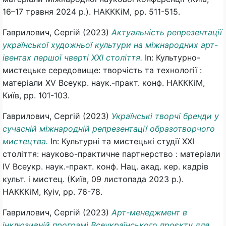
16–17 травня 2024 р.). НАКККіМ, pp. 511-515.
Гаврилович, Сергій
(2023)
Актуальність репрезентації
української художньої культури на міжнародних арт-
івентах першої чверті ХХІ століття.
In: Культурно-
мистецьке середовище: творчість та технології :
матеріали XV Всеукр. наук.-практ. конф. НАКККіМ,
Київ, pp. 101-103.
Гаврилович, Сергій
(2023)
Українські творчі бренди у
сучасній міжнародній репрезентації образотворчого
мистецтва.
In: Культурні та мистецькі студії ХХІ
століття: науково-практичне партнерство : матеріали
IV Всеукр. наук.-практ. конф. Нац. акад. кер. кадрів
культ. і мистец. (Київ, 09 листопада 2023 р.).
НАКККіМ, Kyiv, pp. 76-78.
Гаврилович, Сергій
(2023)
Арт-менеджмент в
інклюзивній програмі Всеукраїнського проєкту для