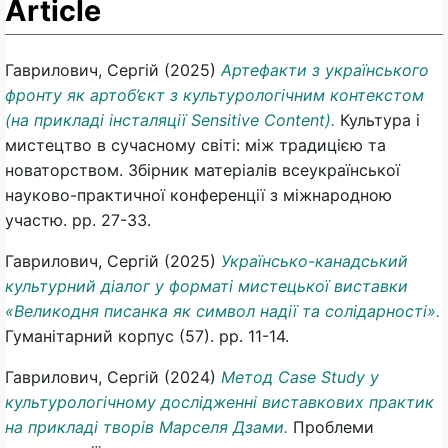
Article
Гаврилович, Сергій
(2025)
Артефакти з українського
фронту як артоб’єкт з культурологічним контекстом
(на прикладі інсталяції Sensitive Content).
Культура і
мистецтво в сучасному світі: між традицією та
новаторством. Збірник матеріалів всеукраїнської
науково-практичної конференції з міжнародною
участю. pp. 27-33.
Гаврилович, Сергій
(2025)
Українсько-канадський
культурний діалог у форматі мистецької виставки
«Великодня писанка як символ надії та солідарності».
Гуманітарний корпус (57). pp. 11-14.
Гаврилович, Сергій
(2024)
Метод Case Study у
культурологічному дослідженні виставкових практик
на прикладі творів Марселя Дзами.
Проблеми