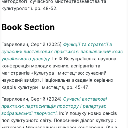
методології сучасного мистецтвознавства та
культурології. pp. 48-52.
Book Section
Гаврилович, Сергій
(2025)
Функції та стратегії в
сучасних виставкових практиках: варшавський кейс
українського досвіду.
In: ІХ Всеукраїнська наукова
конференція молодих вчених, аспірантів та
магістрантів «Культура і мистецтво: сучасний
науковий вимір». Національна академія керівних
кадрів культури і мистецтв, pp. 45-47.
Гаврилович, Сергій
(2024)
Сучасні виставкові
практики: партисипація простору і репертуар
зображальної творчості.
In: У пошуку нових сенсів
полікультурного світу. Повоєнний діалог культур :
матеріали Міжнародної наукової конференції (Київ,