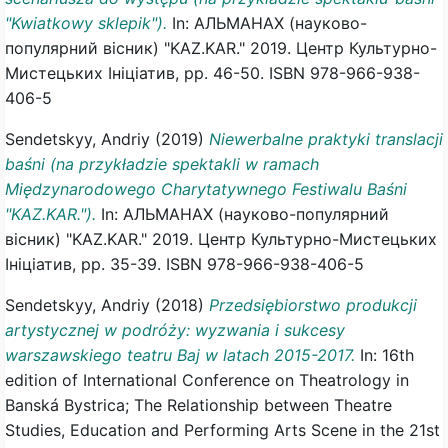
"Kwiatkowy sklepik").
In: АЛЬМАНАХ (науково-
популярний вісник) "KAZ.KAR." 2019. Центр Культурно-
Мистецьких Ініціатив, pp. 46-50. ISBN 978-966-938-
406-5
Sendetskyy, Andriy
(2019)
Niewerbalne praktyki translacji
baśni (na przykładzie spektakli w ramach
Międzynarodowego Charytatywnego Festiwalu Baśni
"KAZ.KAR.").
In: АЛЬМАНАХ (науково-популярний
вісник) "KAZ.KAR." 2019. Центр Культурно-Мистецьких
Ініціатив, pp. 35-39. ISBN 978-966-938-406-5
Sendetskyy, Andriy
(2018)
Przedsiębiorstwo produkcji
artystycznej w podróży: wyzwania i sukcesy
warszawskiego teatru Baj w latach 2015-2017.
In: 16th
edition of International Conference on Theatrology in
Banská Bystrica; The Relationship between Theatre
Studies, Education and Performing Arts Scene in the 21st