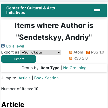
Center for Cultural & Arts
Initiatives
Items where Author is
"
Sendetskyy, Andriy
"
Up a level
Export as
Atom
RSS 1.0
RSS 2.0
Group by:
Item Type
|
No Grouping
Jump to:
Article
|
Book Section
Number of items:
10
.
Article