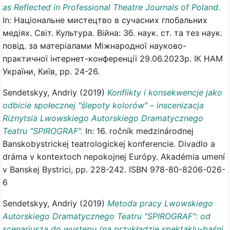
as Reflected in Professional Theatre Journals of Poland.
In: Національне мистецтво в сучасних глобальних
медіях. Світ. Культура. Війна: Зб. наук. ст. та тез наук.
повід. за матеріалами Міжнародної науково-
практичної інтернет-конференції 29.06.2023р. ІК НАМ
України, Київ, pp. 24-26.
Sendetskyy, Andriy
(2019)
Konflikty i konsekwencje jako
odbicie społecznej "ślepoty kolorów" – inscenizacja
Riznytsia Lwowskiego Autorskiego Dramatycznego
Teatru "SPIROGRAF".
In: 16. ročník medzinárodnej
Banskobystrickej teatrologickej konferencie. Divadlo a
dráma v kontextoch nepokojnej Európy. Akadémia umení
v Banskej Bystrici, pp. 228-242. ISBN 978-80-8206-026-
6
Sendetskyy, Andriy
(2019)
Metoda pracy Lwowskiego
Autorskiego Dramatycznego Teatru "SPIROGRAF": od
scenariusza do występu (na przykładzie spektaklu-baśni