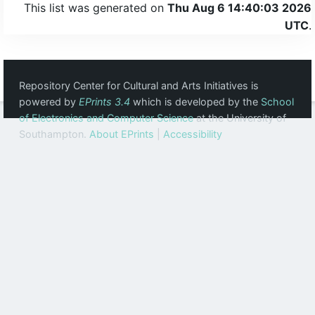
This list was generated on
Thu Aug 6 14:40:03 2026
UTC
.
Repository Center for Cultural and Arts Initiatives is
powered by
EPrints 3.4
which is developed by the
School
of Electronics and Computer Science
at the University of
Southampton.
About EPrints
|
Accessibility