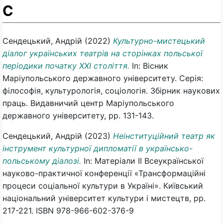
С
Сендецький, Андрій
(2022)
Культурно-мистецький
діалог українських театрів на сторінках польської
періодики початку ХХІ століття.
In: Вісник
Маріупольського державного університету. Серія:
філософія, культурологія, соціологія. Збірник наукових
праць. Видавничий центр Маріупольського
державного університету, pp. 131-143.
Сендецький, Андрій
(2023)
Неінституційний театр як
інструмент культурної дипломатії в українсько-
польському діалозі.
In: Матеріали ІІ Всеукраїнської
науково-практичної конференції «Трансформаційні
процеси соціальної культури в Україні». Київський
національний університет культури і мистецтв, pp.
217-221. ISBN 978-966-602-376-9