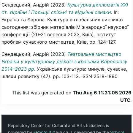
Сендецький, Андрій
(2023)
Культурна дипломатія ХХІ
ст. України і Польщі: спільні та відмінні ознаки.
In:
Україна та Європа. Культура в глобальних викликах
сьогодення: збірник матеріалів Міжнародної наукової
конференції (20-21 вересня 2023, Київ). Інститут
проблем сучасного мистецтва, Київ, pp. 124-127.
Сендецький, Андрій
(2023)
Театральне мистецтво
України у культурному діалозі з країнами Євросоюзу
2014–2023 рр.
Українська культура: минуле, сучасне,
шляхи розвитку (47). pp. 103-113. ISSN 2518-1890
This list was generated on
Thu Aug 6 11:31:05 2026
UTC
.
Repository Center for Cultural and Arts Initiatives is
powered by
EPrints 3.4
which is developed by the
School